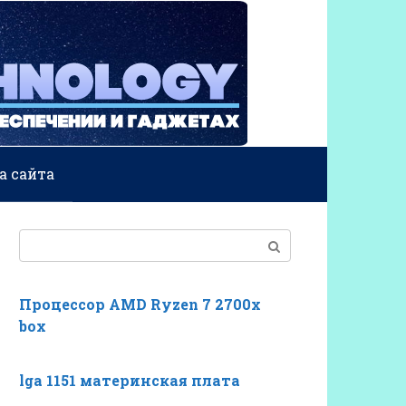
а сайта
Поиск:
Процессор AMD Ryzen 7 2700x
box
lga 1151 материнская плата