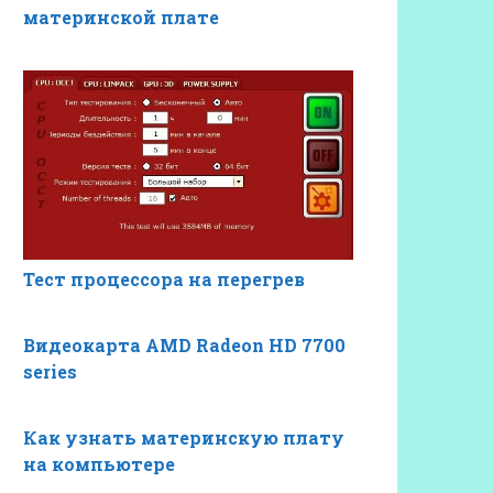
материнской плате
Тест процессора на перегрев
Видеокарта AMD Radeon HD 7700
series
Как узнать материнскую плату
на компьютере