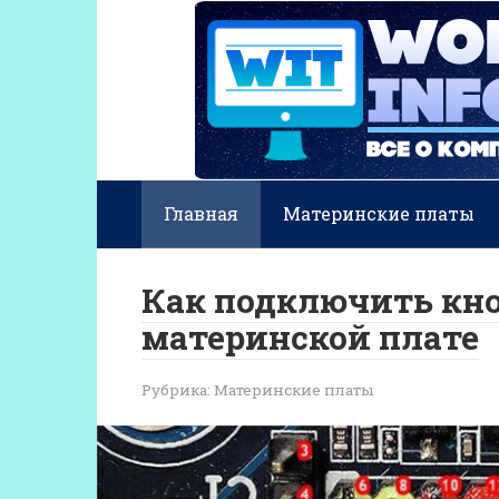
Перейти
к
контенту
Главная
Материнские платы
Как подключить кн
материнской плате
Рубрика:
Материнские платы